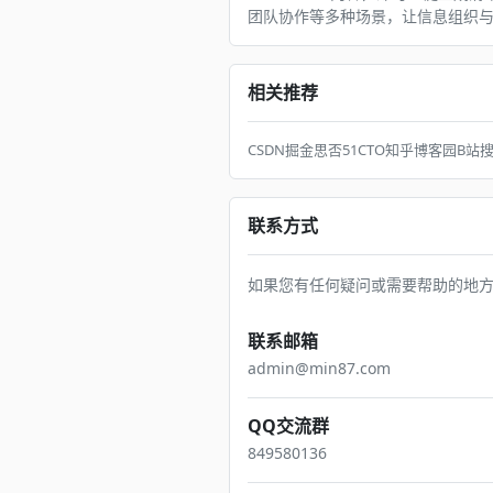
团队协作等多种场景，让信息组织
相关推荐
CSDN
掘金
思否
51CTO
知乎
博客园
B站
联系方式
如果您有任何疑问或需要帮助的地
联系邮箱
admin
@mi
n87.com
QQ交流群
84958
01
36