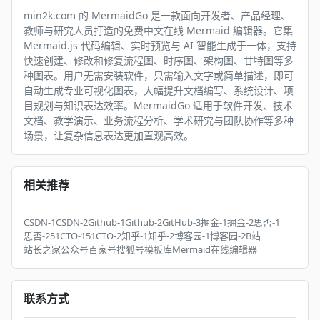
min2k.com 的 MermaidGo 是一款面向开发者、产品经理、
教师与研究人员打造的免费中文在线 Mermaid 编辑器。它集
Mermaid.js 代码编辑、实时预览与 AI 智能生成于一体，支持
快速创建、修改和修复流程图、时序图、架构图、甘特图等多
种图表。用户无需安装软件，只需输入文字或简单描述，即可
自动生成专业可视化图表，大幅提升文档编写、系统设计、项
目规划与知识表达效率。MermaidGo 适用于软件开发、技术
文档、教学演示、业务流程分析、学术研究与团队协作等多种
场景，让复杂信息表达更加直观高效。
相关推荐
CSDN-1
CSDN-2
Github-1
Github-2
GitHub-3
掘金-1
掘金-2
思否-1
思否-2
51CTO-1
51CTO-2
知乎-1
知乎-2
博客园-1
博客园-2
B站
站长之家
公众号
百家号
搜狐号
模板库
Mermaid在线编辑器
联系方式