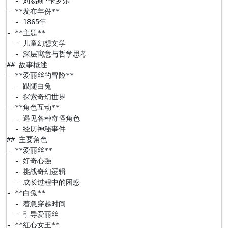
  - 刘易斯·卡罗尔

- **发布年份**

  - 1865年

- **主题**

  - 儿童幻想文学

  - 深层寓意与哲学思考

## 故事概述

- **爱丽丝的冒险**

  - 跟随白兔

  - 探索奇幻世界

- **角色互动**

  - 遇见各种奇怪角色

  - 经历神秘事件

## 主要角色

- **爱丽丝**

  - 好奇心强

  - 挑战奇幻逻辑

  - 成长过程中的困惑

- **白兔**

  - 着急穿越时间

  - 引导爱丽丝

- **红心女王**
