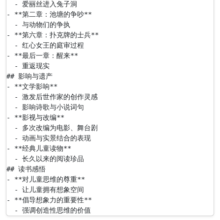
  - 爱丽丝进入兔子洞

- **第二章：池塘的争吵**

  - 与动物们的争执

- **第六章：扑克牌的士兵**

  - 红心女王的庭审过程

- **最后一章：醒来**

  - 重返现实

## 影响与遗产

- **文学影响**

  - 激发后世作家的创作灵感

  - 影响诗歌与小说词句

- **影视与改编**

  - 多次改编为电影、舞台剧

  - 动画与实景结合的表现

- **经典儿童读物**

  - 长久以来的阅读珍品

## 读书感悟

- **对儿童思维的尊重**

  - 让儿童拥有想象空间

- **倡导想象力的重要性**

  - 强调创造性思维的价值