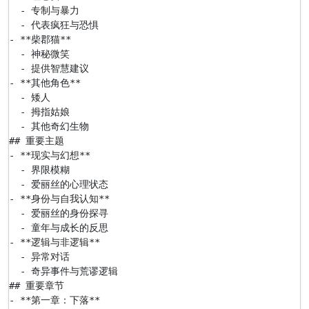
  - 专制与暴力

  - 代表疯狂与恐惧

- **柴郡猫**

  - 神秘微笑

  - 提供智慧建议

- **其他角色**

  - 矮人

  - 拇指姑娘

  - 其他奇幻生物

## 重要主题

- **现实与幻想**

  - 界限模糊

  - 爱丽丝的心理状态

- **身份与自我认知**

  - 爱丽丝的身份探寻

  - 童年与成长的反思

- **逻辑与非逻辑**

  - 异常对话

  - 奇异事件与荒谬逻辑

## 重要章节

- **第一章：下落**
