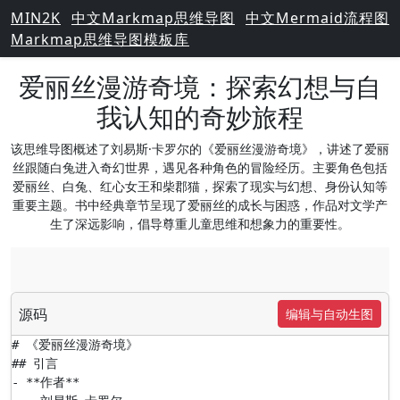
MIN2K
中文Markmap思维导图
中文Mermaid流程图
Markmap思维导图模板库
爱丽丝漫游奇境：探索幻想与自
我认知的奇妙旅程
该思维导图概述了刘易斯·卡罗尔的《爱丽丝漫游奇境》，讲述了爱丽
丝跟随白兔进入奇幻世界，遇见各种角色的冒险经历。主要角色包括
爱丽丝、白兔、红心女王和柴郡猫，探索了现实与幻想、身份认知等
重要主题。书中经典章节呈现了爱丽丝的成长与困惑，作品对文学产
生了深远影响，倡导尊重儿童思维和想象力的重要性。
源码
编辑与自动生图
# 《爱丽丝漫游奇境》

## 引言

- **作者**
