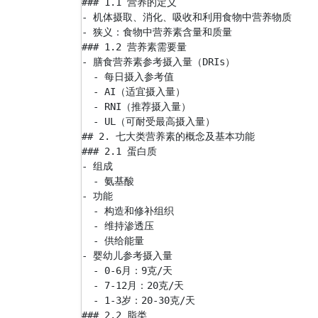
### 1.1 营养的定义

- 机体摄取、消化、吸收和利用食物中营养物质

- 狭义：食物中营养素含量和质量

### 1.2 营养素需要量

- 膳食营养素参考摄入量（DRIs）

  - 每日摄入参考值

  - AI（适宜摄入量）

  - RNI（推荐摄入量）

  - UL（可耐受最高摄入量）

## 2. 七大类营养素的概念及基本功能

### 2.1 蛋白质

- 组成

  - 氨基酸

- 功能

  - 构造和修补组织

  - 维持渗透压

  - 供给能量

- 婴幼儿参考摄入量

  - 0-6月：9克/天

  - 7-12月：20克/天

  - 1-3岁：20-30克/天

### 2.2 脂类
