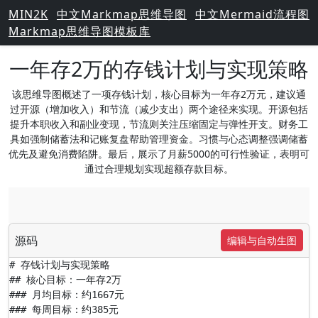
MIN2K
中文Markmap思维导图
中文Mermaid流程图
Markmap思维导图模板库
一年存2万的存钱计划与实现策略
该思维导图概述了一项存钱计划，核心目标为一年存2万元，建议通
过开源（增加收入）和节流（减少支出）两个途径来实现。开源包括
提升本职收入和副业变现，节流则关注压缩固定与弹性开支。财务工
具如强制储蓄法和记账复盘帮助管理资金。习惯与心态调整强调储蓄
优先及避免消费陷阱。最后，展示了月薪5000的可行性验证，表明可
通过合理规划实现超额存款目标。
源码
编辑与自动生图
# 存钱计划与实现策略

## 核心目标：一年存2万

### 月均目标：约1667元

### 每周目标：约385元
