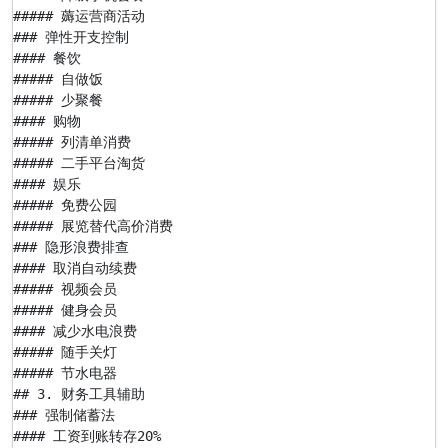
##### 薅运营商活动

### 弹性开支控制

#### 餐饮

##### 自做饭

##### 少聚餐

#### 购物

##### 列清单消费

##### 二手平台淘货

#### 娱乐

##### 免费公园

##### 展览替代高价消费

### 隐形浪费排查

#### 取消自动续费

##### 视频会员

##### 健身会员

#### 减少水电浪费

##### 随手关灯

##### 节水电器

## 3. 财务工具辅助

### 强制储蓄法

#### 工资到账转存20%
