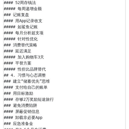
#### 52周存钱法

##### 每周递增金额

### 记账复盘

#### 用App记录收支

##### 如鲨鱼记账

#### 每月分析超支项

##### 针对性优化

### 消费替代策略

#### 延迟满足

##### 加入购物车3天

#### 平替方案

##### 性价比品牌替代

## 4. 习惯与心态调整

### 建立“储蓄优先”思维

#### 支付给自己的账单

### 用目标激励

#### 存够2万奖励短途旅行

### 避免消费陷阱

#### 屏蔽促销信息

#### 卸载非必要App

### 应急准备金
