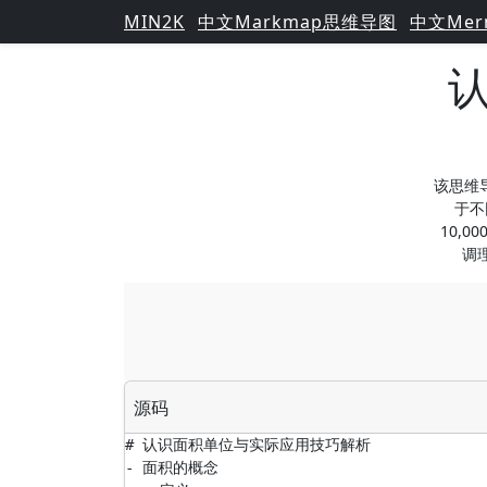
MIN2K
中文Markmap思维导图
中文Mer
该思维
于不
10,
调
源码
# 认识面积单位与实际应用技巧解析

- 面积的概念
