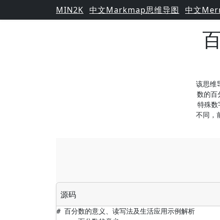
MIN2K
中文Markmap思维导图
中文Mer
该思维
数的百
特殊数
不同，
源码
# 百分数的意义、读写法及生活应用示例解析
