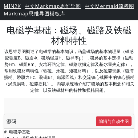
MIN2K
中文Markmap思维导图
中文Mermaid流程图
Markmap思维导图模板库
电磁学基础：磁场、磁路及铁磁
材料特性
该思维导图概述了电磁学的基本知识，涵盖磁场的基本物理量（磁感
应强度B、磁通Φ、磁场强度H、磁导率μ），磁路的基本定律（磁动
势Fm、磁阻Rm、安培环路定律、磁路欧姆定律及基尔霍夫定律），
常用铁磁材料特性（软磁、永磁、矩磁材料），以及磁滞现象（磁滞
损耗、矫顽力Hc、剩磁Br、磁滞回线）和交流铁心线圈中的铁心损耗
（涡流损耗、磁滞损耗）。 内容系统地介绍了磁场的基本概念和相关
定律，以及铁磁材料的特性和损耗问题。
源码
编辑与自动生图
# 电磁学基础
