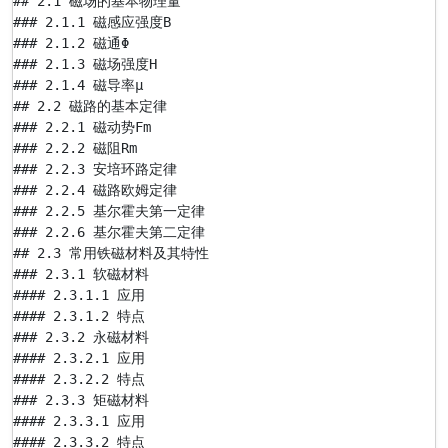
## 2.1 磁场的基本物理量

### 2.1.1 磁感应强度B

### 2.1.2 磁通Φ

### 2.1.3 磁场强度H

### 2.1.4 磁导率μ

## 2.2 磁路的基本定律

### 2.2.1 磁动势Fm

### 2.2.2 磁阻Rm

### 2.2.3 安培环路定律

### 2.2.4 磁路欧姆定律

### 2.2.5 基尔霍夫第一定律

### 2.2.6 基尔霍夫第二定律

## 2.3 常用铁磁材料及其特性

### 2.3.1 软磁材料

#### 2.3.1.1 应用

#### 2.3.1.2 特点

### 2.3.2 永磁材料

#### 2.3.2.1 应用

#### 2.3.2.2 特点

### 2.3.3 矩磁材料

#### 2.3.3.1 应用

#### 2.3.3.2 特点
